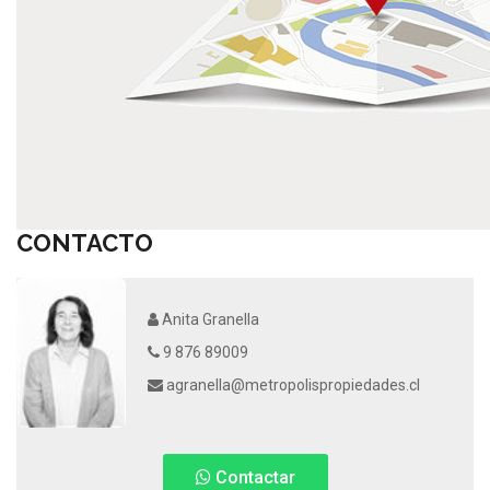
CONTACTO
Anita Granella
9 876 89009
agranella@metropolispropiedades.cl
Contactar